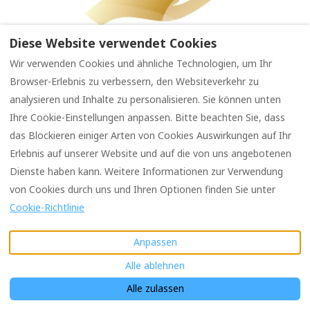
Diese Website verwendet Cookies
Wir verwenden Cookies und ähnliche Technologien, um Ihr
Browser-Erlebnis zu verbessern, den Websiteverkehr zu
analysieren und Inhalte zu personalisieren. Sie können unten
Ihre Cookie-Einstellungen anpassen. Bitte beachten Sie, dass
das Blockieren einiger Arten von Cookies Auswirkungen auf Ihr
Erlebnis auf unserer Website und auf die von uns angebotenen
Deutsch
EUR
+39 3474323327
Dienste haben kann. Weitere Informationen zur Verwendung
von Cookies durch uns und Ihren Optionen finden Sie unter
Via Alle scuole 10, Miasino,
©
2026
Holiday Homes
Cookie-Richtlinie
NO, Italien 28010
.
Piedmont
Alle Rechte
E-Mail
:
vorbehalten
- Powered
Anpassen
casevacanzapiemonte@g
by
Lodgify
mail.com
Alle ablehnen
Alle zulassen