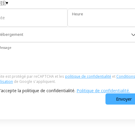
▾
🇸
Heure
te
Hébergement
essage
ite est protégé par reCAPTCHA et les
politique de confidentialité
et
Condition
ilisation
de Google s'appliquent.
J'accepte la politique de confidentialité.
Politique de confidentialité.
Envoyer